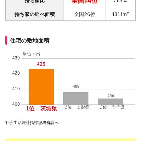
全国14位
持ち家比
71.3％
持ち家の延べ面積
全国26位
131.1m²
住宅の敷地面積
社会生活統計指標総務省調べ