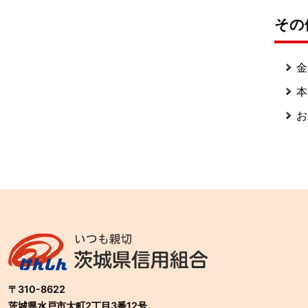
その
金
本
お
〒310-8622
茨城県水戸市大町2丁目3番12号