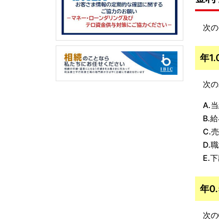
次の条
年1
次のA
A.当
B.給
C.売
D.職
E.下
年0
次の