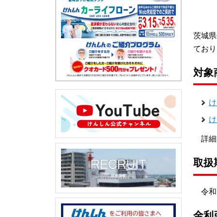
茨城県
ており
対象
け
け
詳細
取扱
令和8
金利