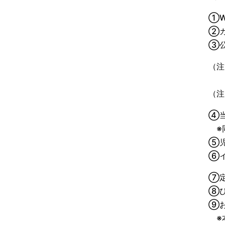
①W
②カ
③公共
（注1
公共
（注
④当
※同
⑤児
⑥イ
⑦定
⑧ひ
⑨お
※本